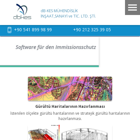
dB-KES MÜHENDİSLİK
İNŞAAT,SANAYİ ve TİC. LTD. ŞTİ.
+90 541 899 98 99
+90 212 325 39 05
Gürültü Haritalarının Hazırlanması
İstenilen ölçekte gürültü haritalarının ve stratejik gürültü haritalarının
hazırlanması.