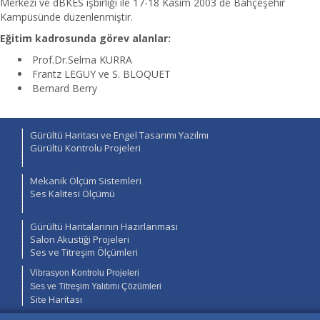
Merkezi ve dBKES işbirliği ile 17-18 Kasım 2003 de Bahçeşehir
Kampüsünde düzenlenmiştir.
Eğitim kadrosunda görev alanlar:
Prof.Dr.Selma KURRA
Frantz LEGUY ve S. BLOQUET
Bernard Berry
Gürültü Haritası ve Engel Tasarımı Yazılmı
Gürültü Kontrolu Projeleri
Mekanik Ölçüm Sistemleri
Ses Kalitesi Ölçümü
Gürültü Haritalarının Hazırlanması
Salon Akustiği Projeleri
Ses ve Titreşim Ölçümleri
Vibrasyon Kontrolu Projeleri
Ses ve Titreşim Yalıtımı Çözümleri
Site Haritası