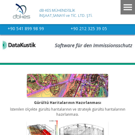
dB-KES MÜHENDİSLİK
İNŞAAT,SANAYİ ve TİC. LTD. ŞTİ.
+90 541 899 98 99
+90 212 325 39 05
Gürültü Haritalarının Hazırlanması
İstenilen ölçekte gürültü haritalarının ve stratejik gürültü haritalarının
hazırlanması.