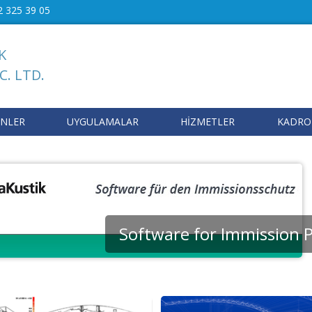
2 325 39 05
K
C. LTD.
NLER
UYGULAMALAR
HİZMETLER
KADR
Software for Immission Pro