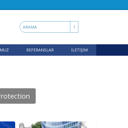
OMUZ
REFERANSLAR
İLETİŞİM
tection