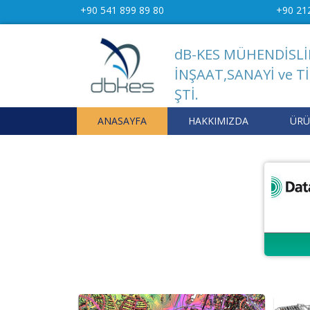
+90 541 899 89 80
+90 21
dB-KES MÜHENDİSLİ
İNŞAAT,SANAYİ ve Tİ
ŞTİ.
ANASAYFA
HAKKIMIZDA
ÜRÜ